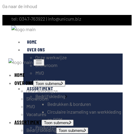
Ga naar de inhoud
tel:
0347-763922
|
info@unicum.biz
HOME
OVER ONS
Onze werkwijze
Showroom
MVO
HOME
Vacatures
OVER ONS
Toon submenu
ASSORTIMENT
Onze werkwijze
Bedrijfskleding
Showroom
Bedrukken & borduren
MVO
Circulaire inzameling van werkkleding
Vacatures
en PBM
ASSORTIMENT
Toon submenu
Producten
Bedrijfskleding
Toon submenu