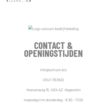
1
2
3
4
5
…
16
Alle blogs bekijken
CONTACT &
OPENINGSTIJDEN
info@unicum.biz
0347-763922
Hoevenweg 15, 4124 AZ Hagestein
maandag t/m donderdag : 8.30 - 17.00