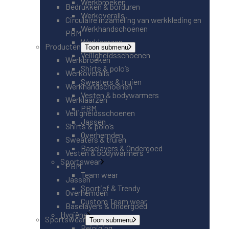
Werkbroeken
Bedrukken & borduren
Werkoveralls
Circulaire inzameling van werkkleding en
Werkhandschoenen
PBM
Werklaarzen
Producten
Toon submenu
Veiligheidsschoenen
Werkbroeken
Shirts & polo’s
Werkoveralls
Sweaters & truien
Werkhandschoenen
Vesten & bodywarmers
Werklaarzen
PBM
Veiligheidsschoenen
Jassen
Shirts & polo’s
Overhemden
Sweaters & truien
Baselayers & Ondergoed
Vesten & bodywarmers
Sportswear
PBM
Team wear
Jassen
Sportief & Trendy
Overhemden
Custom Team wear
Baselayers & Ondergoed
Hygiëne
Sportswear
Toon submenu
Reiniging