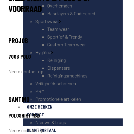
Overhemden
VOORRAAD
Baselayers & Ondergoed
Sportswear
Team wear
Sportief & Trendy
PROJOB
Custom Team wear
Hygiëne
7003 POLO
Reiniging
Dispensers
Neem contact op
Reinigingsmachines
Veiligheidsschoenen
PBM
SANTINO
Promotionele artikelen
ONZE MERKEN
CONTACT
POLOSHIRT MAX
Nieuws & blogs
KLANTPORTAAL
Neem contact op